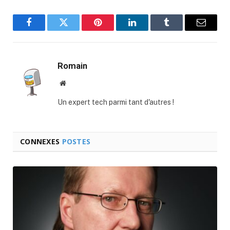
Facebook
Twitter
Pinterest
LinkedIn
Tumblr
E-
mail
Romain
Site
web
Un expert tech parmi tant d'autres !
CONNEXES
POSTES