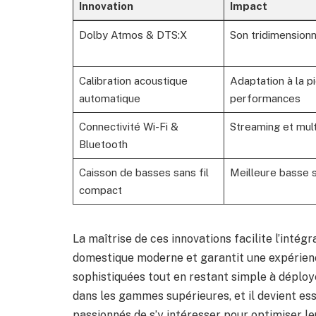
Innovation
Impact
Dolby Atmos & DTS:X
Son tridimension
Calibration acoustique
Adaptation à la p
automatique
performances
Connectivité Wi-Fi &
Streaming et mult
Bluetooth
Caisson de basses sans fil
Meilleure basse
compact
La maîtrise de ces innovations facilite l’inté
domestique moderne et garantit une expérience
sophistiquées tout en restant simple à déplo
dans les gammes supérieures, et il devient es
passionnés de s’y intéresser pour optimiser le