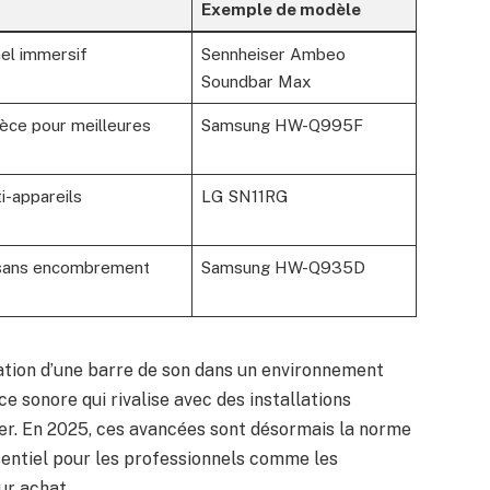
Exemple de modèle
nel immersif
Sennheiser Ambeo
Soundbar Max
ièce pour meilleures
Samsung HW-Q995F
i-appareils
LG SN11RG
 sans encombrement
Samsung HW-Q935D
gration d’une barre de son dans un environnement
 sonore qui rivalise avec des installations
yer. En 2025, ces avancées sont désormais la norme
sentiel pour les professionnels comme les
ur achat.