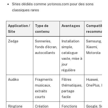
Sites dédiés comme yotonos.com pour des sons
classiques rares
Application /
Type de
Avantages
Compatibili
Site
contenu
recommand
Zedge
Sonneries,
Installation
Samsung,
fonds d’écran,
simple,
Xiaomi,
autocollants
catalogue
Motorola
vaste, mise à
jour
régulière
Audiko
Fragments
Filtres
Huawei,
musicaux,
thématiques,
OnePlus, LG
extraits
partage
courts
facile
Ringtone
Création
Fonctions
Google, Sony,