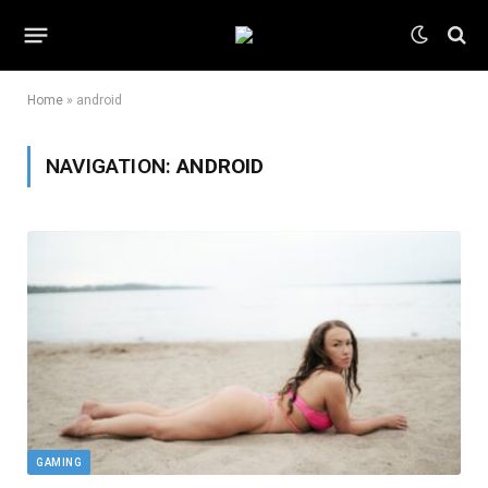
Home
»
android
NAVIGATION:
ANDROID
GAMING