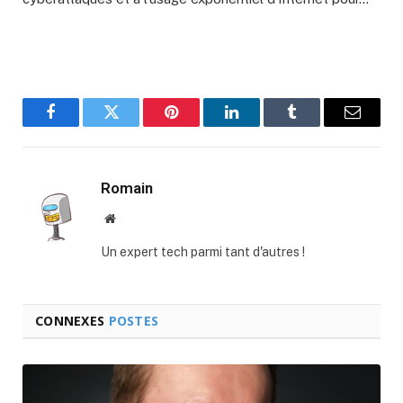
Facebook
Twitter
Pinterest
LinkedIn
Tumblr
E-
mail
Romain
Site
web
Un expert tech parmi tant d'autres !
CONNEXES
POSTES