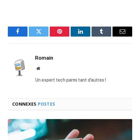
Facebook
Twitter
Pinterest
LinkedIn
Tumblr
E-
mail
Romain
Site
web
Un expert tech parmi tant d'autres !
CONNEXES
POSTES