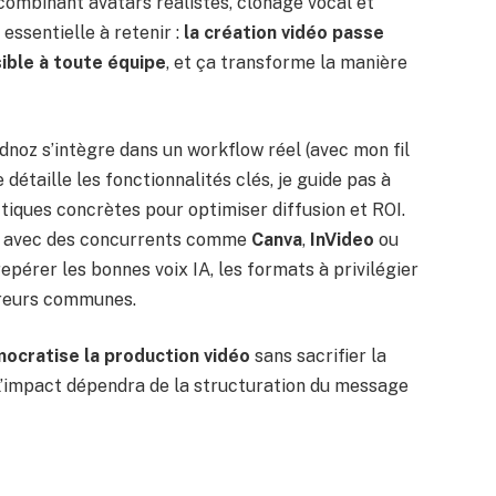
 combinant avatars réalistes, clonage vocal et
 essentielle à retenir :
la création vidéo passe
ible à toute équipe
, et ça transforme la manière
dnoz s’intègre dans un workflow réel (avec mon fil
je détaille les fonctionnalités clés, je guide pas à
ctiques concrètes pour optimiser diffusion et ROI.
ns avec des concurrents comme
Canva
,
InVideo
ou
repérer les bonnes voix IA, les formats à privilégier
rreurs communes.
ocratise la production vidéo
sans sacrifier la
 l’impact dépendra de la structuration du message