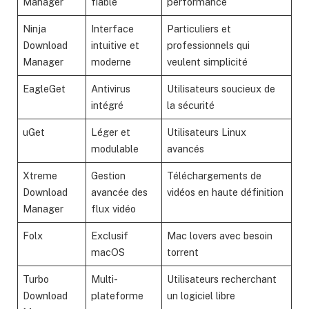
Manager
fiable
performance
Ninja
Interface
Particuliers et
Download
intuitive et
professionnels qui
Manager
moderne
veulent simplicité
EagleGet
Antivirus
Utilisateurs soucieux de
intégré
la sécurité
uGet
Léger et
Utilisateurs Linux
modulable
avancés
Xtreme
Gestion
Téléchargements de
Download
avancée des
vidéos en haute définition
Manager
flux vidéo
Folx
Exclusif
Mac lovers avec besoin
macOS
torrent
Turbo
Multi-
Utilisateurs recherchant
Download
plateforme
un logiciel libre