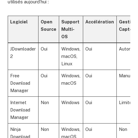
utilisés aujourd’hui :
Logiciel
Open
Support
Accélération
Gestion
Source
Multi-
Captcha
OS
JDownloader
Oui
Windows,
Oui
Automat
2
macOS,
Linux
Free
Oui
Windows,
Oui
Manuel
Download
macOS
Manager
Internet
Non
Windows
Oui
Limité
Download
Manager
Ninja
Non
Windows,
Oui
Non
Download
macOS