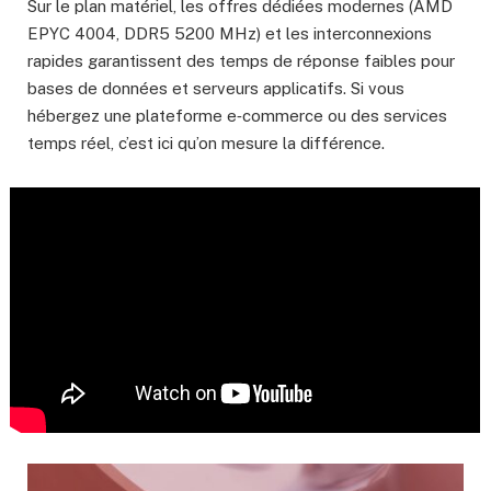
Sur le plan matériel, les offres dédiées modernes (AMD
EPYC 4004, DDR5 5200 MHz) et les interconnexions
rapides garantissent des temps de réponse faibles pour
bases de données et serveurs applicatifs. Si vous
hébergez une plateforme e‑commerce ou des services
temps réel, c’est ici qu’on mesure la différence.