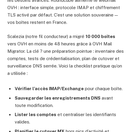
les besoins avancés. Roundcube alimente le webmail
OVH : interface simple, protocole IMAP et chiffrement
TLS activé par défaut. C’est une solution souveraine —
vos boîtes restent en France.
Scalezia (notre fil conducteur) a migré
10 000 boîtes
vers OVH en moins de 48 heures grâce à OVH Mail
Migrator. La clé ? une préparation pointue : inventaire des
comptes, tests de crédentialisation, plan de cutover et
surveillance DNS serrée. Voici la checklist pratique qu’on
a utilisée :
Vérifier l’accès IMAP/Exchange
pour chaque boîte.
Sauvegarder les enregistrements DNS
avant
toute modification.
Lister les comptes
et centraliser les identifiants
valides.
Planifier le cutover MX
hors pics d’activité et