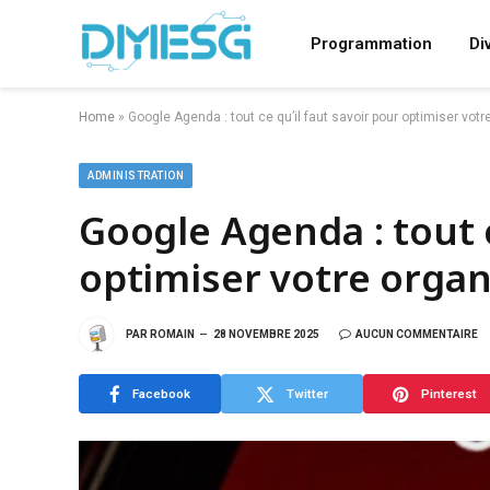
Programmation
Di
Home
»
Google Agenda : tout ce qu’il faut savoir pour optimiser votr
ADMINISTRATION
Google Agenda : tout c
optimiser votre organ
PAR
ROMAIN
28 NOVEMBRE 2025
AUCUN COMMENTAIRE
Facebook
Twitter
Pinterest