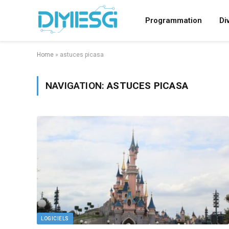
Programmation
Di
Home
»
astuces picasa
NAVIGATION:
ASTUCES PICASA
LOGICIELS