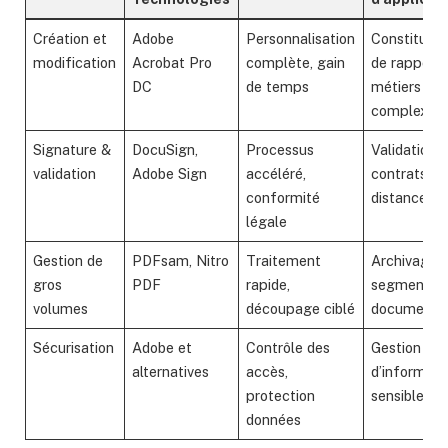
Création et
Adobe
Personnalisation
Constitutio
modification
Acrobat Pro
complète, gain
de rapport
DC
de temps
métiers
complexes
Signature &
DocuSign,
Processus
Validation 
validation
Adobe Sign
accéléré,
contrats à
conformité
distance
légale
Gestion de
PDFsam, Nitro
Traitement
Archivage
gros
PDF
rapide,
segmenté 
volumes
découpage ciblé
documents
Sécurisation
Adobe et
Contrôle des
Gestion
alternatives
accès,
d’informati
protection
sensibles
données