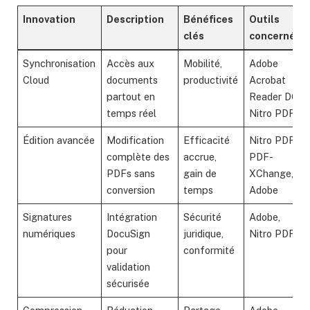
Innovation
Description
Bénéfices
Outils
clés
concernés
Synchronisation
Accès aux
Mobilité,
Adobe
Cloud
documents
productivité
Acrobat
partout en
Reader DC,
temps réel
Nitro PDF
Édition avancée
Modification
Efficacité
Nitro PDF,
complète des
accrue,
PDF-
PDFs sans
gain de
XChange,
conversion
temps
Adobe
Signatures
Intégration
Sécurité
Adobe,
numériques
DocuSign
juridique,
Nitro PDF
pour
conformité
validation
sécurisée