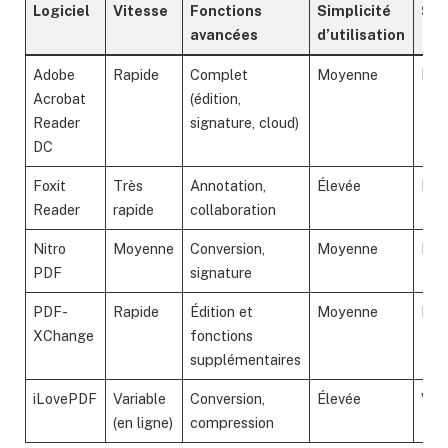
Logiciel
Vitesse
Fonctions
Simplicité
Séc
avancées
d’utilisation
Adobe
Rapide
Complet
Moyenne
Éle
Acrobat
(édition,
Reader
signature, cloud)
DC
Foxit
Très
Annotation,
Élevée
Bon
Reader
rapide
collaboration
Nitro
Moyenne
Conversion,
Moyenne
Hau
PDF
signature
PDF-
Rapide
Édition et
Moyenne
Bon
XChange
fonctions
supplémentaires
iLovePDF
Variable
Conversion,
Élevée
Vari
(en ligne)
compression