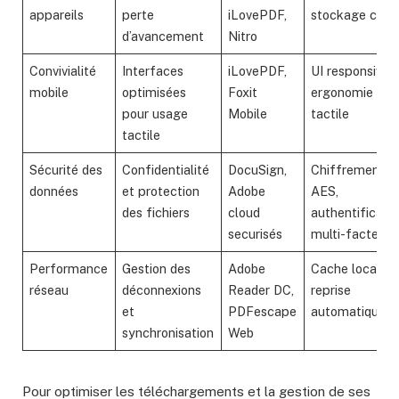
appareils
perte
iLovePDF,
stockage clou
d’avancement
Nitro
Convivialité
Interfaces
iLovePDF,
UI responsive,
mobile
optimisées
Foxit
ergonomie
pour usage
Mobile
tactile
tactile
Sécurité des
Confidentialité
DocuSign,
Chiffrement
données
et protection
Adobe
AES,
des fichiers
cloud
authentificati
securisés
multi-facteurs
Performance
Gestion des
Adobe
Cache local,
réseau
déconnexions
Reader DC,
reprise
et
PDFescape
automatique
synchronisation
Web
Pour optimiser les téléchargements et la gestion de ses