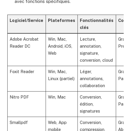
avec fonctions spécifiques.
Logiciel/Service
Plateformes
Fonctionnalités
Coût
clés
Adobe Acrobat
Win, Mac,
Lecture,
Gratuit
Reader DC
Android, iOS,
annotation,
Premi
Web
signature,
conversion, cloud
Foxit Reader
Win, Mac,
Léger,
Gratuit
Linux (partiel)
annotations,
Payan
collaboration
Nitro PDF
Win, Mac
Conversion,
Gratuit
édition,
Payan
signatures
Smallpdf
Web, App
Conversion,
Gratuit
mobile
compression,
Abonn