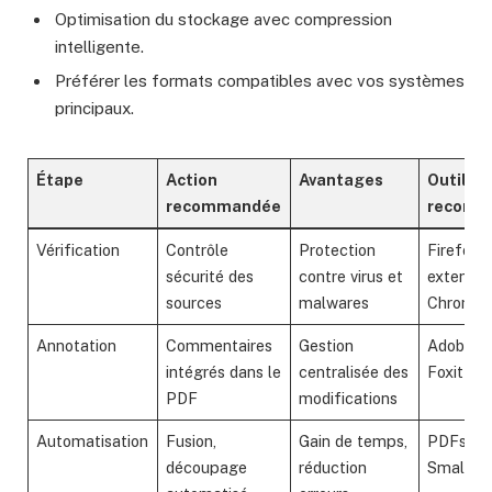
Optimisation du stockage avec compression
intelligente.
Préférer les formats compatibles avec vos systèmes
principaux.
Étape
Action
Avantages
Outils
recommandée
recomm
Vérification
Contrôle
Protection
Firefox,
sécurité des
contre virus et
extensio
sources
malwares
Chrome u
Annotation
Commentaires
Gestion
Adobe Ac
intégrés dans le
centralisée des
Foxit
PDF
modifications
Automatisation
Fusion,
Gain de temps,
PDFsam
découpage
réduction
Smallpd