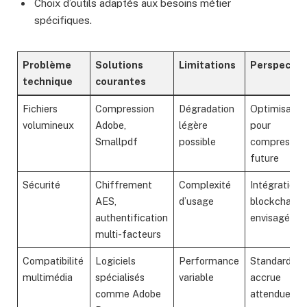
Choix d’outils adaptés aux besoins métier
spécifiques.
Problème
Solutions
Limitations
Perspectiv
technique
courantes
Fichiers
Compression
Dégradation
Optimisation
volumineux
Adobe,
légère
pour
Smallpdf
possible
compressio
future
Sécurité
Chiffrement
Complexité
Intégration
AES,
d’usage
blockchain
authentification
envisagée
multi-facteurs
Compatibilité
Logiciels
Performance
Standardisat
multimédia
spécialisés
variable
accrue
comme Adobe
attendue