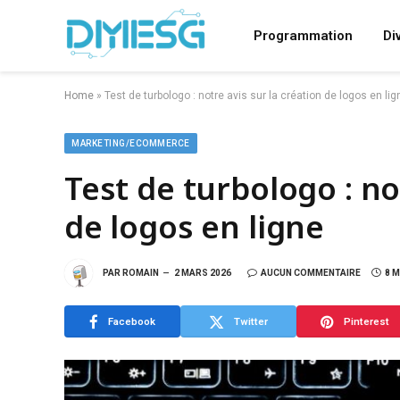
Programmation
Di
Home
»
Test de turbologo : notre avis sur la création de logos en lig
MARKETING/ECOMMERCE
Test de turbologo : no
de logos en ligne
PAR
ROMAIN
2 MARS 2026
AUCUN COMMENTAIRE
8 
Facebook
Twitter
Pinterest