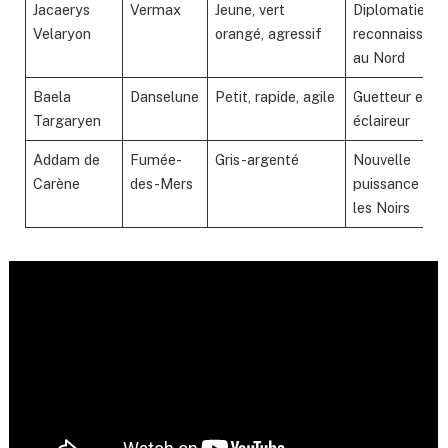
Jacaerys
Vermax
Jeune, vert
Diplomatie et
Velaryon
orangé, agressif
reconnaissanc
au Nord
Baela
Danselune
Petit, rapide, agile
Guetteur et
Targaryen
éclaireur
Addam de
Fumée-
Gris-argenté
Nouvelle
Carène
des-Mers
puissance pou
les Noirs