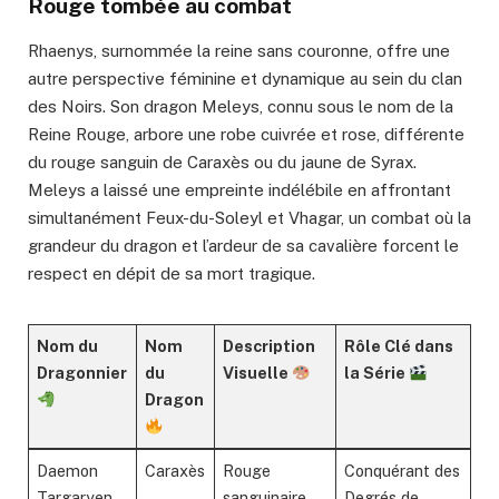
Rouge tombée au combat
Rhaenys, surnommée la reine sans couronne, offre une
autre perspective féminine et dynamique au sein du clan
des Noirs. Son dragon Meleys, connu sous le nom de la
Reine Rouge, arbore une robe cuivrée et rose, différente
du rouge sanguin de Caraxès ou du jaune de Syrax.
Meleys a laissé une empreinte indélébile en affrontant
simultanément Feux-du-Soleyl et Vhagar, un combat où la
grandeur du dragon et l’ardeur de sa cavalière forcent le
respect en dépit de sa mort tragique.
Nom du
Nom
Description
Rôle Clé dans
Dragonnier
du
Visuelle
la Série
Dragon
Daemon
Caraxès
Rouge
Conquérant des
Targaryen
sanguinaire,
Degrés de