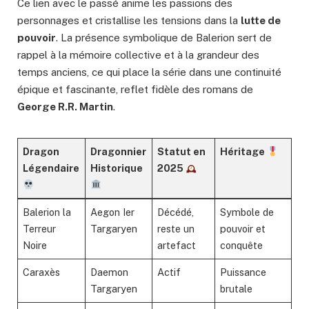
Ce lien avec le passé anime les passions des
personnages et cristallise les tensions dans la
lutte de
pouvoir
. La présence symbolique de Balerion sert de
rappel à la mémoire collective et à la grandeur des
temps anciens, ce qui place la série dans une continuité
épique et fascinante, reflet fidèle des romans de
George R.R. Martin
.
Dragon
Dragonnier
Statut en
Héritage
Légendaire
Historique
2025
Balerion la
Aegon Ier
Décédé,
Symbole de
Terreur
Targaryen
reste un
pouvoir et
Noire
artefact
conquête
Caraxès
Daemon
Actif
Puissance
Targaryen
brutale