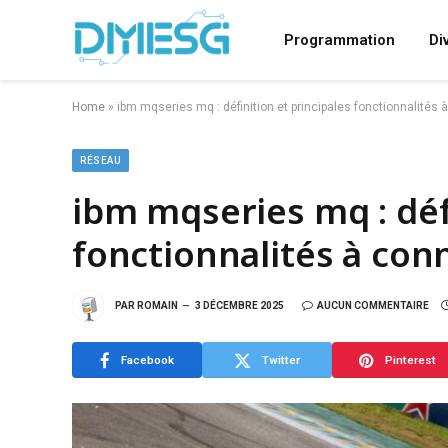
Programmation
Di
Home
»
ibm mqseries mq : définition et principales fonctionnalités 
RÉSEAU
ibm mqseries mq : défi
fonctionnalités à con
PAR
ROMAIN
3 DÉCEMBRE 2025
AUCUN COMMENTAIRE
Facebook
Twitter
Pinterest