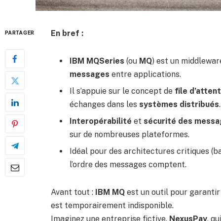
En bref :
PARTAGER
IBM MQSeries
(ou
MQ
) est un middlewa
messages
entre applications.
Il s’appuie sur le concept de
file d’atten
échanges dans les
systèmes distribués
.
Interopérabilité
et
sécurité des mess
sur de nombreuses plateformes.
Idéal pour des architectures critiques (b
l’ordre des messages comptent.
Avant tout :
IBM MQ
est un outil pour garanti
est temporairement indisponible.
Imaginez une entreprise fictive,
NexusPay
, q