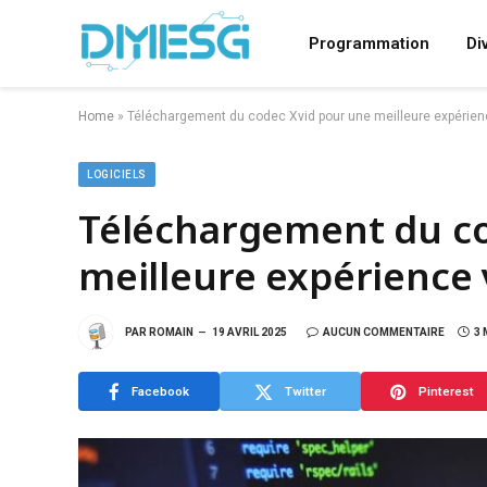
Programmation
Di
Home
»
Téléchargement du codec Xvid pour une meilleure expérien
LOGICIELS
Téléchargement du co
meilleure expérience 
PAR
ROMAIN
19 AVRIL 2025
AUCUN COMMENTAIRE
3 
Facebook
Twitter
Pinterest