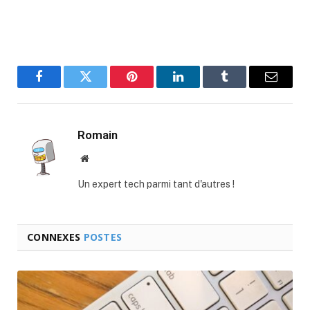
Facebook
Twitter
Pinterest
LinkedIn
Tumblr
E-
mail
Romain
Site
web
Un expert tech parmi tant d'autres !
CONNEXES
POSTES