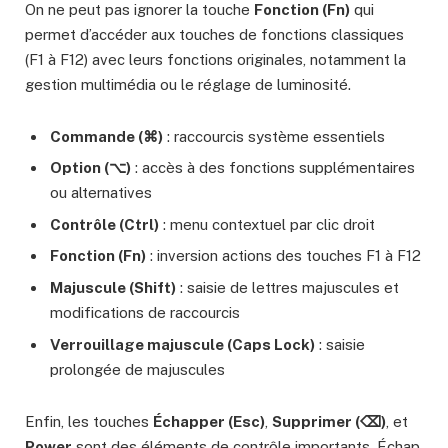
On ne peut pas ignorer la touche
Fonction (Fn)
qui
permet d’accéder aux touches de fonctions classiques
(F1 à F12) avec leurs fonctions originales, notamment la
gestion multimédia ou le réglage de luminosité.
Commande (⌘)
: raccourcis système essentiels
Option (⌥)
: accès à des fonctions supplémentaires
ou alternatives
Contrôle (Ctrl)
: menu contextuel par clic droit
Fonction (Fn)
: inversion actions des touches F1 à F12
Majuscule (Shift)
: saisie de lettres majuscules et
modifications de raccourcis
Verrouillage majuscule (Caps Lock)
: saisie
prolongée de majuscules
Enfin, les touches
Échapper (Esc)
,
Supprimer (⌫)
, et
Power
sont des éléments de contrôle importants. Échap