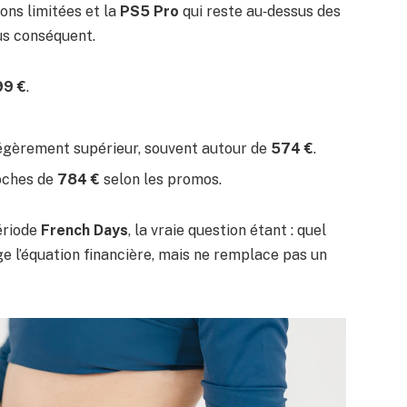
ions limitées et la
PS5 Pro
qui reste au‑dessus des
us conséquent.
99 €
.
x légèrement supérieur, souvent autour de
574 €
.
roches de
784 €
selon les promos.
ériode
French Days
, la vraie question étant : quel
ge l’équation financière, mais ne remplace pas un