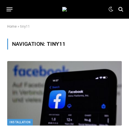
Home
»
tiny11
NAVIGATION:
TINY11
INSTALLATION