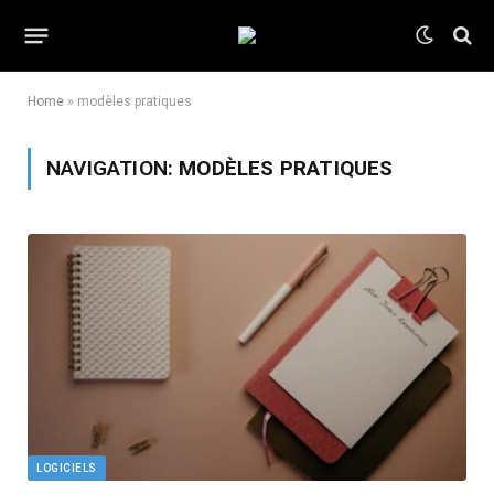
Home
»
modèles pratiques
NAVIGATION:
MODÈLES PRATIQUES
LOGICIELS