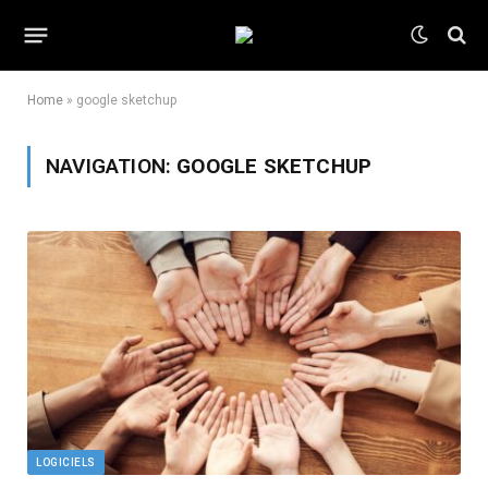
Home
»
google sketchup
NAVIGATION:
GOOGLE SKETCHUP
LOGICIELS