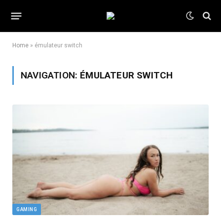
Home
»
émulateur switch
NAVIGATION:
ÉMULATEUR SWITCH
GAMING