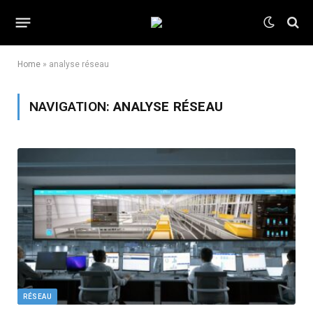
Home
»
analyse réseau
NAVIGATION:
ANALYSE RÉSEAU
RÉSEAU